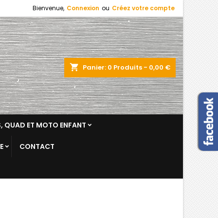
Bienvenue,
Connexion
ou
Créez votre compte
shopping_cart
Panier:
0
Produits - 0,00 €
, QUAD ET MOTO ENFANT
E
CONTACT