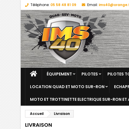
Téléphone:
05 58 48 81 09
Email:
ims40@orange.
ÉQUIPEMENT
PILOTES
PILOTES T
LOCATION QUAD ET MOTO SUR-RON
ECHAPP
MOTO ET TROTTINETTE ELECTRIQUE SUR-RON ET
Accueil
Livraison
LIVRAISON