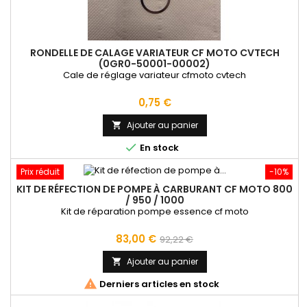
RONDELLE DE CALAGE VARIATEUR CF MOTO CVTECH
(0GR0-50001-00002)
Cale de réglage variateur cfmoto cvtech
Prix
0,75 €
Ajouter au panier


En stock
Prix réduit
-10%
KIT DE RÉFECTION DE POMPE À CARBURANT CF MOTO 800
/ 950 / 1000
Kit de réparation pompe essence cf moto
Prix
Prix
83,00 €
92,22 €
de
Ajouter au panier

base

Derniers articles en stock