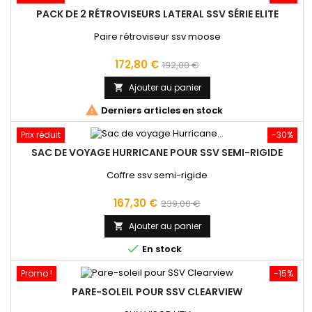
PACK DE 2 RÉTROVISEURS LATERAL SSV SÉRIE ELITE
Paire rétroviseur ssv moose
Prix
Prix
172,80 €
192,00 €
de
Ajouter au panier

base

Derniers articles en stock
Prix réduit
-30%
SAC DE VOYAGE HURRICANE POUR SSV SEMI-RIGIDE
Coffre ssv semi-rigide
Prix
Prix
167,30 €
239,00 €
de
Ajouter au panier

base

En stock
Promo !
-15%
PARE-SOLEIL POUR SSV CLEARVIEW