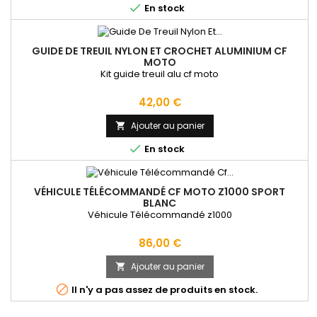

En stock
GUIDE DE TREUIL NYLON ET CROCHET ALUMINIUM CF
MOTO
Kit guide treuil alu cf moto
Prix
42,00 €
Ajouter au panier


En stock
VÉHICULE TÉLÉCOMMANDÉ CF MOTO Z1000 SPORT
BLANC
Véhicule Télécommandé z1000
Prix
86,00 €
Ajouter au panier


Il n'y a pas assez de produits en stock.