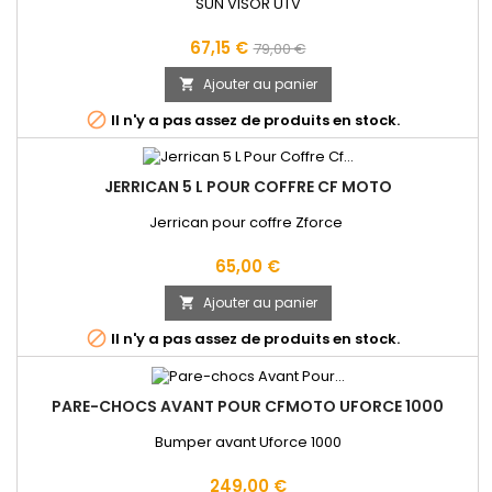
SUN VISOR UTV
Prix
Prix
67,15 €
79,00 €
de
Ajouter au panier

base

Il n'y a pas assez de produits en stock.
JERRICAN 5 L POUR COFFRE CF MOTO
Jerrican pour coffre Zforce
Prix
65,00 €
Ajouter au panier


Il n'y a pas assez de produits en stock.
PARE-CHOCS AVANT POUR CFMOTO UFORCE 1000
Bumper avant Uforce 1000
Prix
249,00 €