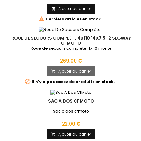
Ajouter au panier


Derniers articles en stock
ROUE DE SECOURS COMPLÈTE 4X110 14X7 5+2 SEGWAY
CFMOTO
Roue de secours complete 4x110 monté
Prix
269,00 €
Ajouter au panier


Il n'y a pas assez de produits en stock.
SAC A DOS CFMOTO
Sac a dos cfmoto
Prix
22,00 €
Ajouter au panier
