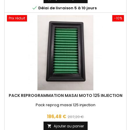

Délai de livraison 5 à 10 jours
Prix réduit
-10%
PACK REPROGRAMMATION MASAI MOTO 125 INJECTION
Pack reprog masai 125 injection
Prix
Prix
186,48 €
207,20 €
de
Ajouter au panier
