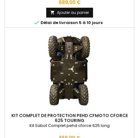
Prix
689,00 €
Ajouter au panier


Délai de livraison 5 à 10 jours
KIT COMPLET DE PROTECTION PEHD CFMOTO CFORCE
625 TOURING
Kit Sabot Complet pehd cforce 625 long
Prix
559,00 €