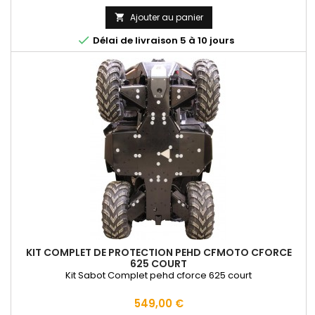
Ajouter au panier


Délai de livraison 5 à 10 jours
KIT COMPLET DE PROTECTION PEHD CFMOTO CFORCE
625 COURT
Kit Sabot Complet pehd cforce 625 court
Prix
549,00 €