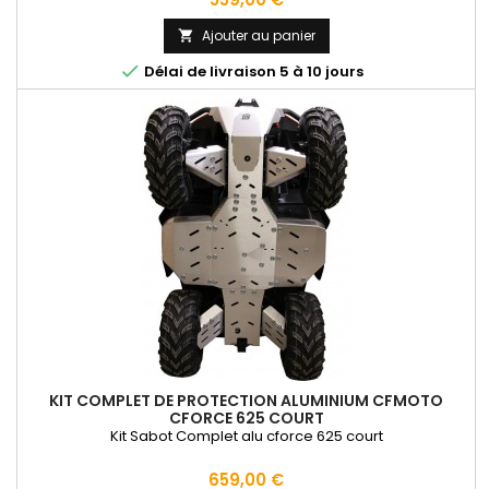
Ajouter au panier


Délai de livraison 5 à 10 jours
KIT COMPLET DE PROTECTION ALUMINIUM CFMOTO
CFORCE 625 COURT
Kit Sabot Complet alu cforce 625 court
Prix
659,00 €