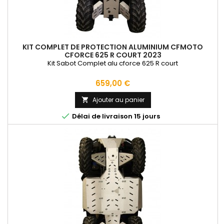
KIT COMPLET DE PROTECTION ALUMINIUM CFMOTO
CFORCE 625 R COURT 2023
Kit Sabot Complet alu cforce 625 R court
Prix
659,00 €
Ajouter au panier


Délai de livraison 15 jours