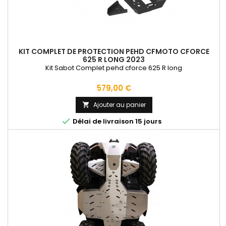
KIT COMPLET DE PROTECTION PEHD CFMOTO CFORCE
625 R LONG 2023
Kit Sabot Complet pehd cforce 625 R long
Prix
579,00 €
Ajouter au panier


Délai de livraison 15 jours