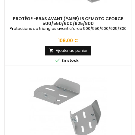
PROTÈGE -BRAS AVANT (PAIRE) IB CFMOTO CFORCE
500/550/600/625/800
Protections de triangles avant cforce 500/550/600/625/800
Prix
109,00 €
Ajouter au panier


En stock