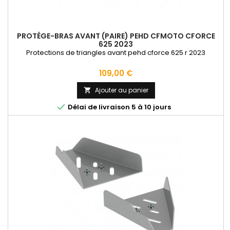
PROTÈGE-BRAS AVANT (PAIRE) PEHD CFMOTO CFORCE
625 2023
Protections de triangles avant pehd cforce 625 r 2023
Prix
109,00 €
Ajouter au panier


Délai de livraison 5 à 10 jours