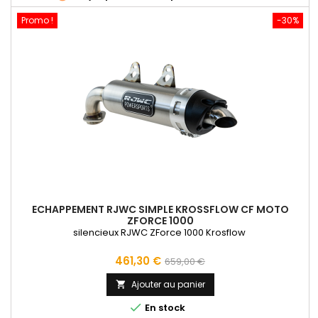
Promo !
-30%
ECHAPPEMENT RJWC SIMPLE KROSSFLOW CF MOTO
ZFORCE 1000
silencieux RJWC ZForce 1000 Krosflow
Prix
Prix
461,30 €
659,00 €
de
Ajouter au panier

base

En stock