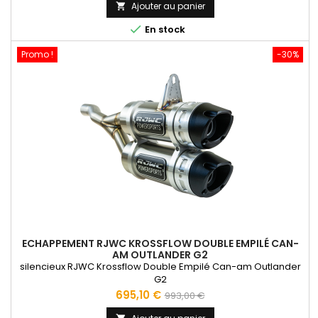
de
Ajouter au panier

base

En stock
Promo !
-30%
ECHAPPEMENT RJWC KROSSFLOW DOUBLE EMPILÉ CAN-
AM OUTLANDER G2
silencieux RJWC Krossflow Double Empilé Can-am Outlander
G2
Prix
Prix
695,10 €
993,00 €
de