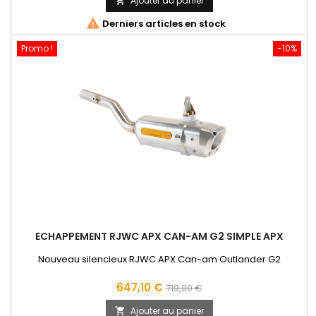
Ajouter au panier

base

Derniers articles en stock
Promo !
-10%
ECHAPPEMENT RJWC APX CAN-AM G2 SIMPLE APX
Nouveau silencieux RJWC APX Can-am Outlander G2
Prix
Prix
647,10 €
719,00 €
de
Ajouter au panier
