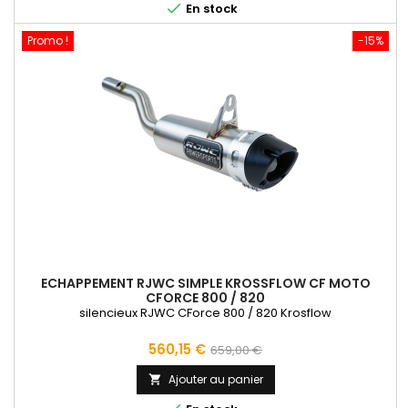

En stock
Promo !
-15%
ECHAPPEMENT RJWC SIMPLE KROSSFLOW CF MOTO
CFORCE 800 / 820
silencieux RJWC CForce 800 / 820 Krosflow
Prix
Prix
560,15 €
659,00 €
de
Ajouter au panier

base