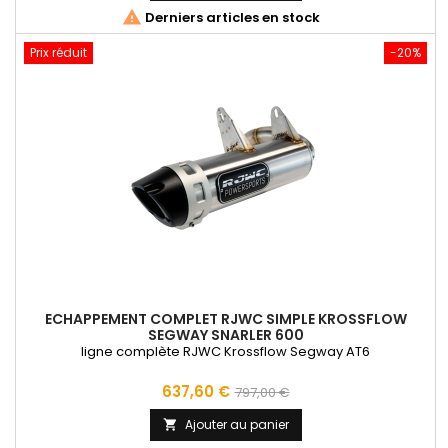

Derniers articles en stock
Prix réduit
-20%
ECHAPPEMENT COMPLET RJWC SIMPLE KROSSFLOW
SEGWAY SNARLER 600
ligne complète RJWC Krossflow Segway AT6
Prix
Prix
637,60 €
797,00 €
de
Ajouter au panier

base