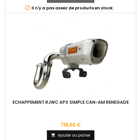
base

Il n'y a pas assez de produits en stock.
ECHAPPEMENT RJWC APX SIMPLE CAN-AM RENEGADE
Prix
719,00 €
Ajouter au panier
