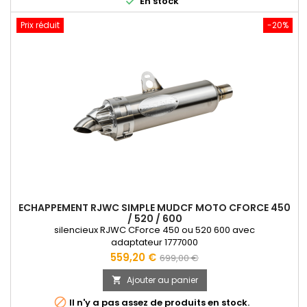

En stock
Prix réduit
-20%
ECHAPPEMENT RJWC SIMPLE MUDCF MOTO CFORCE 450
/ 520 / 600
silencieux RJWC CForce 450 ou 520 600 avec
adaptateur 1777000
Prix
Prix
559,20 €
699,00 €
de
Ajouter au panier

base

Il n'y a pas assez de produits en stock.