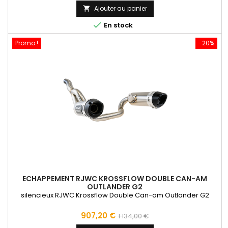
Ajouter au panier


En stock
Promo !
-20%
ECHAPPEMENT RJWC KROSSFLOW DOUBLE CAN-AM
OUTLANDER G2
silencieux RJWC Krossflow Double Can-am Outlander G2
Prix
Prix
907,20 €
1 134,00 €