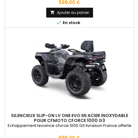
Prix
599,00 €
Ajouter au panier


En stock
SILENCIEUX SLIP-ON LV ONE EVO EN ACIER INOXYDABLE
POUR CFMOTO CFORCE 1000 G3
Echappement leovince cforce 1000 G3 livraison France offerte
Prix
599,00 €