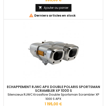
Ajouter au panier


Derniers articles en stock
ECHAPPEMENT RJWC APX DOUBLE POLARIS SPORTSMAN
SCRAMBLER XP 1000 S
Silencieux RJWC Krossflow Double Sportsman Scrambler XP
1000 S APX
Prix
1 195,00 €