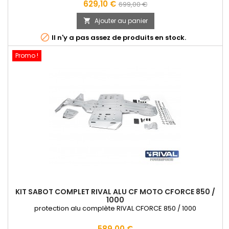
Prix
Prix
629,10 €
699,00 €
de
Ajouter au panier

base

Il n'y a pas assez de produits en stock.
Promo !
KIT SABOT COMPLET RIVAL ALU CF MOTO CFORCE 850 /
1000
protection alu complète RIVAL CFORCE 850 / 1000
Prix
589,00 €