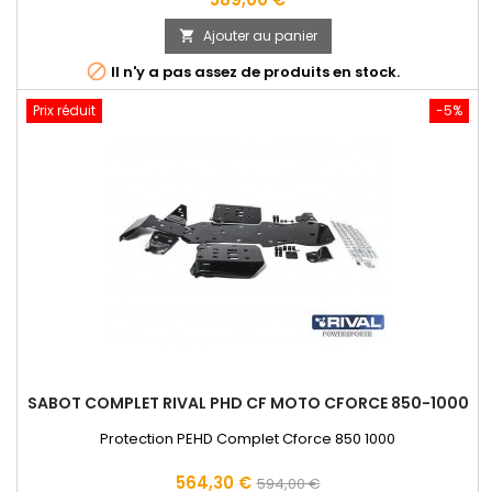
Ajouter au panier


Il n'y a pas assez de produits en stock.
Prix réduit
-5%
SABOT COMPLET RIVAL PHD CF MOTO CFORCE 850-1000
Protection PEHD Complet Cforce 850 1000
Prix
Prix
564,30 €
594,00 €