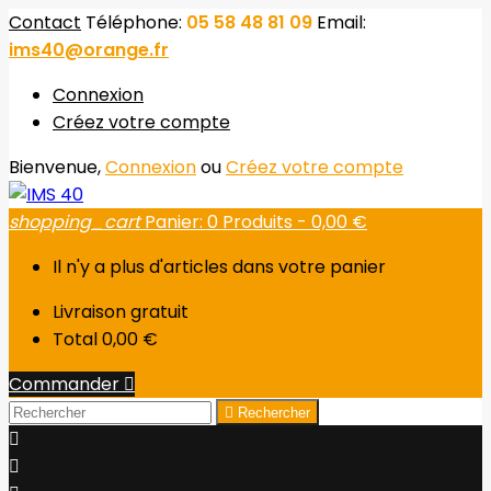
Contact
Téléphone:
05 58 48 81 09
Email:
ims40@orange.fr
Connexion
Créez votre compte
Bienvenue,
Connexion
ou
Créez votre compte
shopping_cart
Panier:
0
Produits - 0,00 €
Il n'y a plus d'articles dans votre panier
Livraison
gratuit
Total
0,00 €
Commander


Rechercher

