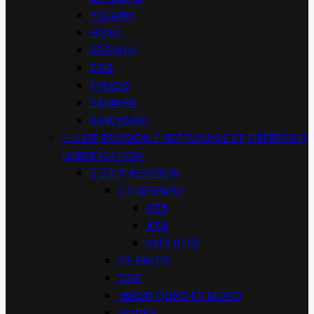
POLARIS
GOES
SEGWAY
TGB
KYMCO
YAMAHA
KAWASAKI


KIT REVISION / NETTOYAGE ET ENTRETIEN
LUBRIFICATION


KIT REVISION


SEGWAY
AT5
AT6
SX10 UT10
CF MOTO
TGB
MASAI QUAD ET MOTO
AODES