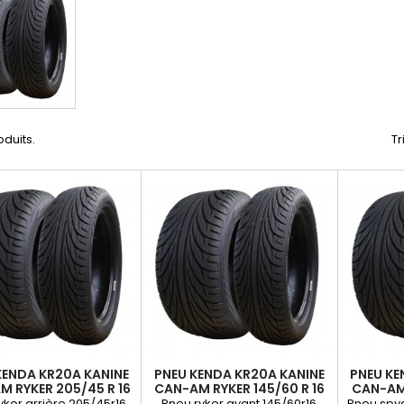
roduits.
Tr
KENDA KR20A KANINE
PNEU KENDA KR20A KANINE
PNEU KE
 RYKER 205/45 R 16
CAN-AM RYKER 145/60 R 16
CAN-AM
M/C 77 T E TL
M/C 66T E TL
15
yker arrière 205/45r16
Pneu ryker avant 145/60r16
Pneu spyd