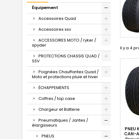
Équipement
Accessoires Quad
Accessoires ssv
ACCESSOIRES MOTO / ryker /
spyder
Il y a 4 p
PROTECTIONS CHASSIS QUAD /
SSV
Poignées Chauffantes Quad /
Moto et protections pluie et hiver
ÉCHAPPEMENTS
Coffres / top case
Chargeur et Batterie
Pneumatiques / Jantes /
élargisseurs
PNEU 
CAN-AM
PNEUS
Pneu r