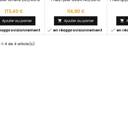
Prix
Prix
173,40 €
114,90 €
Ajouter au panier
Ajouter au panier
A





éapprovisionnement
en réapprovisionnement
en ré
 1-4 de 4 article(s)