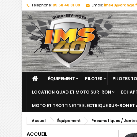
Téléphone:
05 58 48 81 09
Email:
ims40@orange.f
ÉQUIPEMENT
PILOTES
PILOTES T
LOCATION QUAD ET MOTO SUR-RON
ECHAPP
MOTO ET TROTTINETTE ELECTRIQUE SUR-RON ET
Accueil
Équipement
Pneumatiques / Jantes 
ACCUEIL