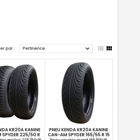



ier par :
Pertinence
NDA KR20A KANINE
PNEU KENDA KR20A KANINE
 SPYDER 225/50 R
CAN-AM SPYDER 165/55 R 15
 M/C 76H E TL
M/C 55H TL
er arrière 225/50r15
Pneu spyder avant 165/55r15