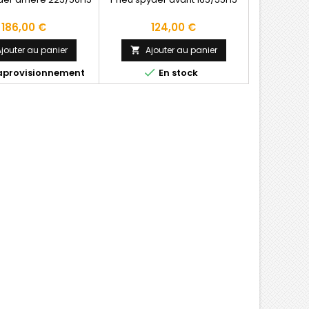
Prix
Prix
186,00 €
124,00 €
jouter au panier
Ajouter au panier


aprovisionnement
En stock