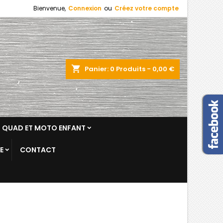
Bienvenue,
Connexion
ou
Créez votre compte
shopping_cart
Panier:
0
Produits - 0,00 €
 QUAD ET MOTO ENFANT
E
CONTACT