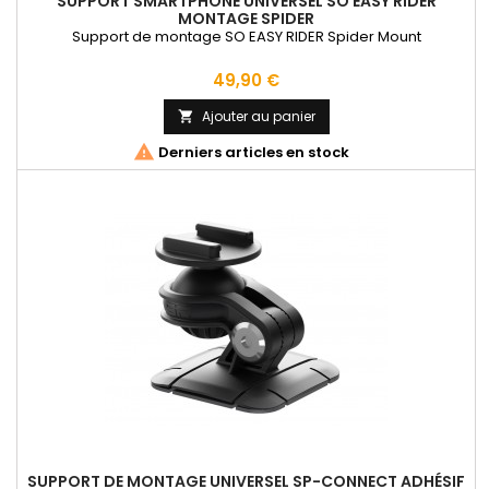
SUPPORT SMARTPHONE UNIVERSEL SO EASY RIDER
MONTAGE SPIDER
Support de montage SO EASY RIDER Spider Mount
Prix
49,90 €
Ajouter au panier


Derniers articles en stock
SUPPORT DE MONTAGE UNIVERSEL SP-CONNECT ADHÉSIF