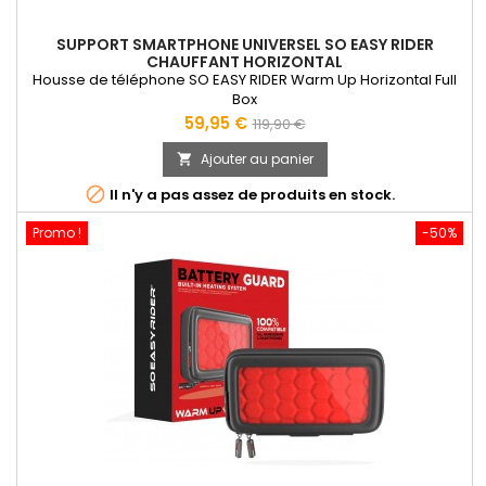
SUPPORT SMARTPHONE UNIVERSEL SO EASY RIDER
CHAUFFANT HORIZONTAL
Housse de téléphone SO EASY RIDER Warm Up Horizontal Full
Box
Prix
Prix
59,95 €
119,90 €
de
Ajouter au panier

base

Il n'y a pas assez de produits en stock.
Promo !
-50%