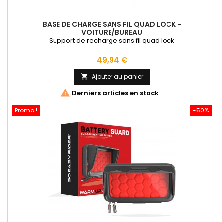
BASE DE CHARGE SANS FIL QUAD LOCK -
VOITURE/BUREAU
Support de recharge sans fil quad lock
Prix
49,94 €
Ajouter au panier


Derniers articles en stock
Promo !
-50%