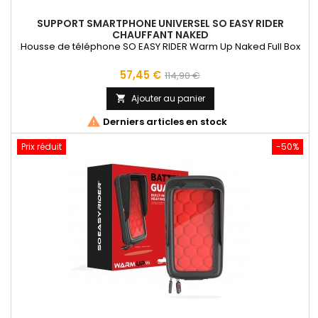
SUPPORT SMARTPHONE UNIVERSEL SO EASY RIDER
CHAUFFANT NAKED
Housse de téléphone SO EASY RIDER Warm Up Naked Full Box
Prix
Prix
57,45 €
114,90 €
de
Ajouter au panier

base

Derniers articles en stock
Prix réduit
-50%