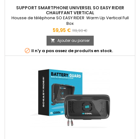
SUPPORT SMARTPHONE UNIVERSEL SO EASY RIDER
CHAUFFANT VERTICAL
Housse de téléphone SO EASY RIDER Warm Up Vertical Full
Box
Prix
Prix
59,95 €
119,90 €
de
Ajouter au panier

base

Il n'y a pas assez de produits en stock.